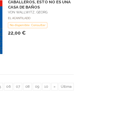
CABALLEROS, ESTO NO ES UNA
CASA DE BAÑOS
VON WALLWITZ, GEORG
EL ACANTILADO
No disponible: Consultar
22,00 €
5
06
07
08
09
10
»
Última