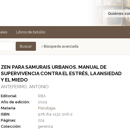
Quiénes s
cales
Libros de bolsillo
Búsqueda avanzada
ZEN PARA SAMURAIS URBANOS. MANUAL DE
SUPERVIVENCIA CONTRA EL ESTRÉS, LA ANSIEDAD
Y EL MIEDO
ANTEFERMO, ANTONIO
Editorial:
RBA
Año de edición:
2024
Materia
Psicologia
ISBN:
978-84-1132-306-2
Páginas:
224
Colección:
generica