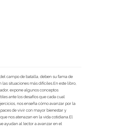
 del campo de batalla, deben su fama de
as situaciones más difíciles.En este libro,
lgador, expone algunos conceptos
tiles ante los desafíos que cada cual
ejercicios, nos enseña cómo avanzar por la
paces de vivir con mayor bienestar y
s que nos atenazan en la vida cotidiana.El
que ayudan al lector a avanzar en el