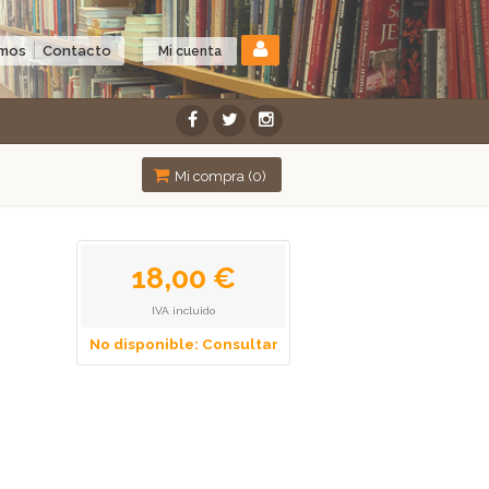
omos
Contacto
Mi cuenta
Mi compra (
0
)
18,00 €
IVA incluido
No disponible: Consultar