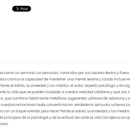
as como un samurái.Los samuráis, conocidos por sus valores dentro y fuera
física como a la capacidad de mantener una mente serena y lúcida incluso en l
te al estrés, la ansiedad y los miedos, el autor, experto psicólogo y divu
nte la vida que se pueden trasladar a nuestra realidad cotidiana y que son ú
obra, que combina hábilmente metáforas sugerentes, píldoras de sabiduría y 
e nuestras emociones hasta convertirnos en verdaderos samuráis urbanos ca
es con un toque oriental para hacer frente al estrés, la ansiedad y los miedo
 principios de la psicología y de la actitud zen ante la vida.Con ejercicios 
ones.