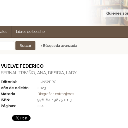
Quiénes s
cales
Libros de bolsillo
Búsqueda avanzada
VUELVE FEDERICO
BERNAL-TRIVIÑO, ANA; DESIDIA, LADY
Editorial:
LUNWERG
Año de edición:
2023
Materia
Biografias extranjeros
ISBN:
978-84-19875-01-3
Páginas:
224