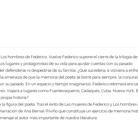
 Los hombres de Federico, Vuelve Federico supone el cierre de la trilogía de 
 los lugares y protagonistas de su vida para ajustar cuentas con su pasado.
er defenderse ni despedirse de su familia. ¿Qué sucedería si volviera a enfr
o la amenaza de que la memoria del poeta se borre para siempre, la conjura
vir su pasado. En un espacio y tiempo imaginarios, Federico retomará encuen
ores. Viajará a lugares como Fuentevaqueros, Cadaqués, Cuba, Nueva York, 
 propia historia?
 a la figura del poeta. Tras el éxito de Las mujeres de Federico y Los hombre
arración de Ana Bernal-Triviño que constituye un ejercicio de memoria históri
menaje al autor más importante de nuestra literatura.