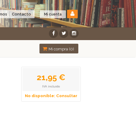
omos
Contacto
Mi cuenta
Mi compra (
0
)
21,95 €
IVA incluido
No disponible: Consultar