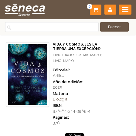
0
VIDA Y COSMOS. ¿ES LA
TIERRA UNA EXCEPCIÓN?
LIVIO I JACK SZOSTAK, MARIO;
LIVIO, MARIO
Editorial:
ARIEL
Año de edición:
2025
Materia
Biologia
ISBN:
978-84-344-3989-4
Páginas:
376