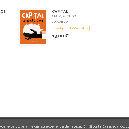
RON
CAPITAL
CRUZ, AFONSO
JUVENTUD
No disponible: Consultar
13,00 €
Protección de datos
Condi
omo de terceros, para mejorar su experiencia de navegación. Si continúa navegando,