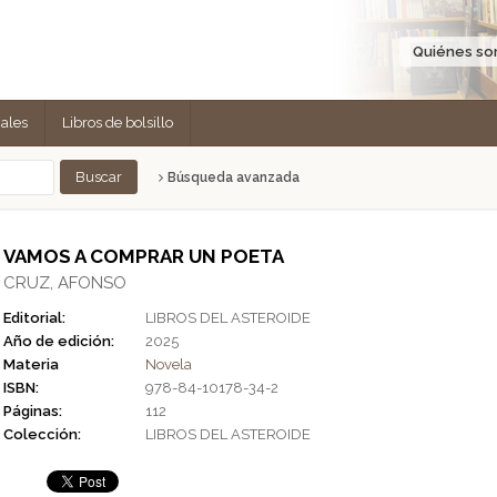
Quiénes s
cales
Libros de bolsillo
Búsqueda avanzada
VAMOS A COMPRAR UN POETA
CRUZ, AFONSO
Editorial:
LIBROS DEL ASTEROIDE
Año de edición:
2025
Materia
Novela
ISBN:
978-84-10178-34-2
Páginas:
112
Colección:
LIBROS DEL ASTEROIDE