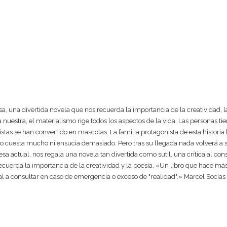
 una divertida novela que nos recuerda la importancia de la creatividad, la
 nuestra, el materialismo rige todos los aspectos de la vida. Las personas 
tistas se han convertido en mascotas. La familia protagonista de esta histor
, no cuesta mucho ni ensucia demasiado. Pero tras su llegada nada volverá a s
sa actual, nos regala una novela tan divertida como sutil, una crítica al con
ecuerda la importancia de la creatividad y la poesía. «Un libro que hace más
 a consultar en caso de emergencia o exceso de "realidad".» Marcel Socías M