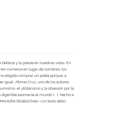
 belleza y la poesía en nuestras vidas. En
tienen números en lugar de nombres, los
ia ha elegido comprar un poeta porque, a
er igual. Afonso Cruz, uno de los autores
sumismo, el utilitarismo y la obsesión por la
 digerible asomarse al mundo (...). Hecho a
ontofré (BioBioChile) «Un texto delici