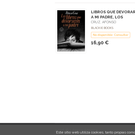
LIBROS QUE DEVORA
A MI PADRE, LOS
CRUZ, AFONSO
BLACKIE BOOKS
No disponible: Consultar
16,90 €
2026 © Librería Séneca
Este sitio web utiliza cookies, tanto propias c