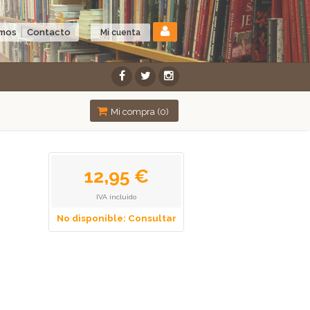
omos
Contacto
Mi cuenta
Mi compra (
0
)
12,95 €
IVA incluido
No disponible: Consultar