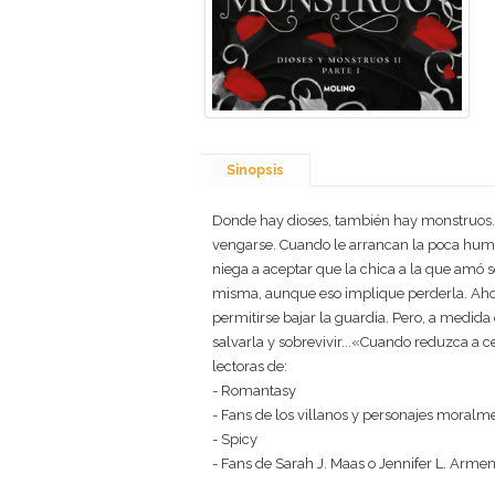
Sinopsis
Donde hay dioses, también hay monstruos..
vengarse. Cuando le arrancan la poca huma
niega a aceptar que la chica a la que amó s
misma, aunque eso implique perderla. Ahor
permitirse bajar la guardia. Pero, a medid
salvarla y sobrevivir...«Cuando reduzca a 
lectoras de:
- Romantasy
- Fans de los villanos y personajes moralm
- Spicy
- Fans de Sarah J. Maas o Jennifer L. Arme