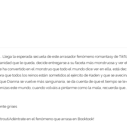
. Llega la esperada secuela de este arrasador fenómeno romantasy de TikTo
nidad que le queda, decide entregarse a su faceta más monstruosa y ver el
e ha convertido en el monstruo que todo el mundo dice ver en ella, está deci
a que todos los reinos están sometidos al ejército de Kaden y que se ave
a que Dianna se vuelve más sanguinaria, se da cuenta de que el tiempo se le 
cenizas este mundo, cuando volváis a pintarme como la mala, recuerda que...
ente grises
ntrout¡Adéntrate en el fenómeno que arrasa en Booktook!