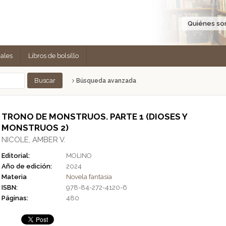
Quiénes s
cales
Libros de bolsillo
Búsqueda avanzada
TRONO DE MONSTRUOS. PARTE 1 (DIOSES Y
MONSTRUOS 2)
NICOLE, AMBER V.
Editorial:
MOLINO
Año de edición:
2024
Materia
Novela fantasia
ISBN:
978-84-272-4120-6
Páginas:
480