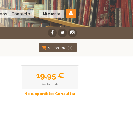
omos
Contacto
Mi cuenta
Mi compra (
0
)
19,95 €
IVA incluido
No disponible: Consultar