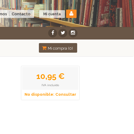
omos
Contacto
Mi cuenta
Mi compra (
0
)
10,95 €
IVA incluido
No disponible: Consultar