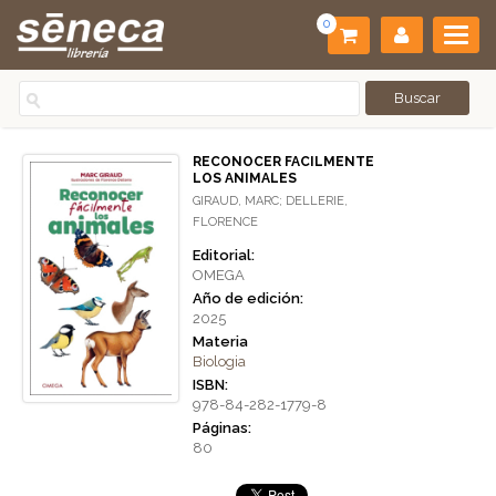
0
RECONOCER FACILMENTE
LOS ANIMALES
GIRAUD, MARC; DELLERIE,
FLORENCE
Editorial:
OMEGA
Año de edición:
2025
Materia
Biologia
ISBN:
978-84-282-1779-8
Páginas:
80