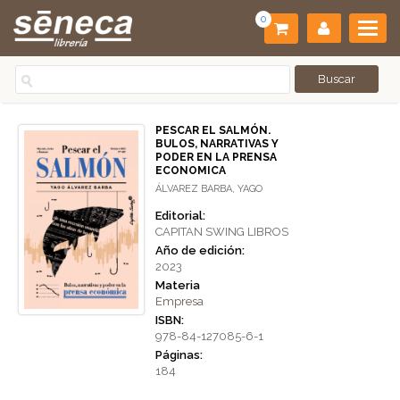
0
PESCAR EL SALMÓN.
BULOS, NARRATIVAS Y
PODER EN LA PRENSA
ECONOMICA
ÁLVAREZ BARBA, YAGO
Editorial:
CAPITAN SWING LIBROS
Año de edición:
2023
Materia
Empresa
ISBN:
978-84-127085-6-1
Páginas:
184