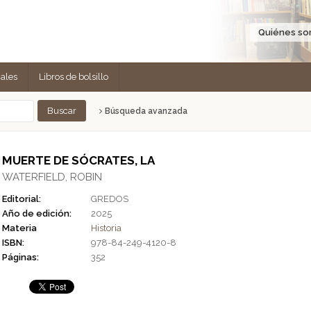
Quiénes s
cales
Libros de bolsillo
Búsqueda avanzada
MUERTE DE SÓCRATES, LA
WATERFIELD, ROBIN
Editorial:
GREDOS
Año de edición:
2025
Materia
Historia
ISBN:
978-84-249-4120-8
Páginas:
352