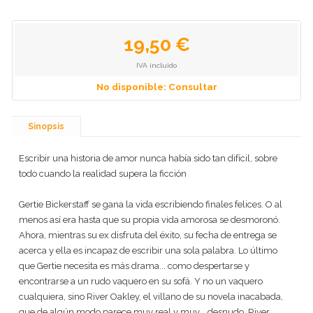
19,50 €
IVA incluido
No disponible: Consultar
Sinopsis
Escribir una historia de amor nunca había sido tan difícil, sobre
todo cuando la realidad supera la ficción
Gertie Bickerstaff se gana la vida escribiendo finales felices. O al
menos así era hasta que su propia vida amorosa se desmoronó.
Ahora, mientras su ex disfruta del éxito, su fecha de entrega se
acerca y ella es incapaz de escribir una sola palabra. Lo último
que Gertie necesita es más drama... como despertarse y
encontrarse a un rudo vaquero en su sofá. Y no un vaquero
cualquiera, sino River Oakley, el villano de su novela inacabada,
que de algún modo parece muy real y muy... desnudo. River