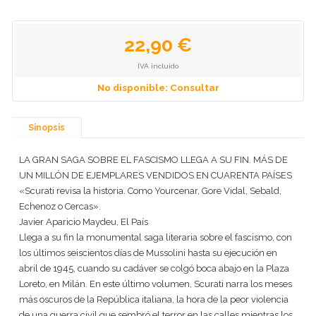
22,90 €
IVA incluido
No disponible: Consultar
Sinopsis
LA GRAN SAGA SOBRE EL FASCISMO LLEGA A SU FIN. MÁS DE
UN MILLÓN DE EJEMPLARES VENDIDOS EN CUARENTA PAÍSES
«Scurati revisa la historia. Como Yourcenar, Gore Vidal, Sebald,
Echenoz o Cercas».
Javier Aparicio Maydeu, El País
Llega a su fin la monumental saga literaria sobre el fascismo, con
los últimos seiscientos días de Mussolini hasta su ejecución en
abril de 1945, cuando su cadáver se colgó boca abajo en la Plaza
Loreto, en Milán. En este último volumen, Scurati narra los meses
más oscuros de la República italiana, la hora de la peor violencia
de una guerra civil que sembró el terror en las calles mientras los