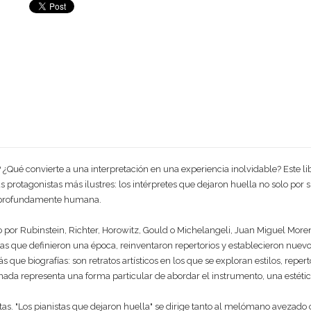
 ¿Qué convierte a una interpretación en una experiencia inolvidable? Este lib
sus protagonistas más ilustres: los intérpretes que dejaron huella no solo por
a profundamente humana.
por Rubinstein, Richter, Horowitz, Gould o Michelangeli, Juan Miguel More
stas que definieron una época, reinventaron repertorios y establecieron nuevo
 biografías: son retratos artísticos en los que se exploran estilos, repertor
onada representa una forma particular de abordar el instrumento, una estétic
stas. "Los pianistas que dejaron huella" se dirige tanto al melómano avezado 