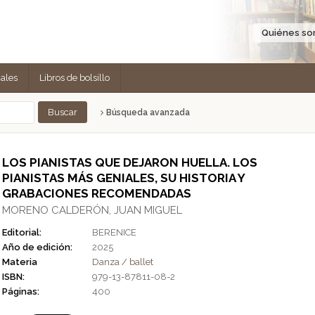
Quiénes s
cales
Libros de bolsillo
Búsqueda avanzada
LOS PIANISTAS QUE DEJARON HUELLA. LOS
PIANISTAS MÁS GENIALES, SU HISTORIA Y
GRABACIONES RECOMENDADAS
MORENO CALDERÓN, JUAN MIGUEL
Editorial:
BERENICE
Año de edición:
2025
Materia
Danza / ballet
ISBN:
979-13-87811-08-2
Páginas:
400