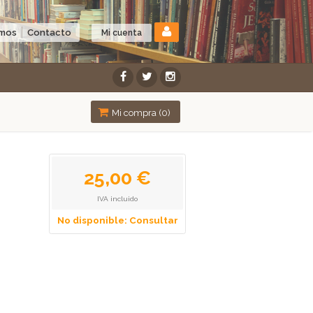
omos
Contacto
Mi cuenta
Mi compra (
0
)
25,00 €
IVA incluido
No disponible: Consultar