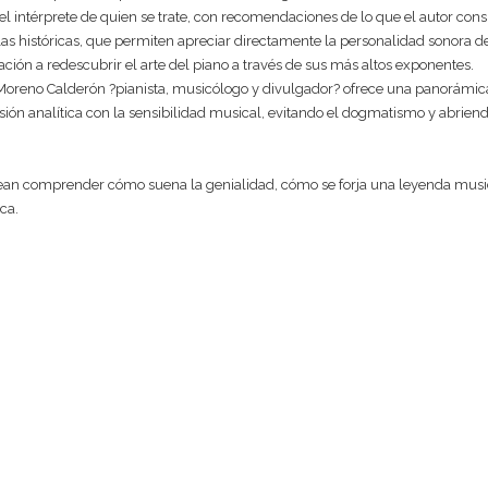
el intérprete de quien se trate, con recomendaciones de lo que el autor consi
históricas, que permiten apreciar directamente la personalidad sonora de cad
ación a redescubrir el arte del piano a través de sus más altos exponentes.
 Moreno Calderón ?pianista, musicólogo y divulgador? ofrece una panorámica d
ión analítica con la sensibilidad musical, evitando el dogmatismo y abriendo
an comprender cómo suena la genialidad, cómo se forja una leyenda music
ca.