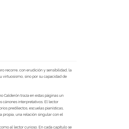
ro recorre, con erudición y sensibilidad, la
 su virtuosismo, sino por su capacidad de
no Calderón traza en estas páginas un
s cánones interpretativos. El lector
ios predilectos, escuelas pianísticas,
a propia, una relación singular con el
como al lector curioso. En cada capítulo se