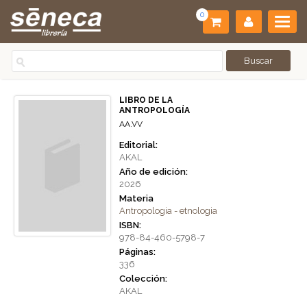
0
LIBRO DE LA
ANTROPOLOGÍA
AA.VV
Editorial:
AKAL
Año de edición:
2026
Materia
Antropologia - etnologia
ISBN:
978-84-460-5798-7
Páginas:
336
Colección:
AKAL