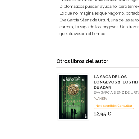
Diplomáticos puedan ayudarlo, pero teme q
Lo que no imagina es que Nagorno, portador 
Eva García Sáenz de Urturi, una de las aut
carrera, La saga de los longevos. Una tram
que atravesará el tiempo.
Otros libros del autor
LA SAGA DE LOS
LONGEVOS 2. LOS HI
DE ADÁN
EVA GARC¡A S ENZ DE URT
PLANETA
No disponible: Consultar
12,95 €