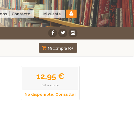
omos
Contacto
Mi cuenta
Mi compra (
0
)
12,95 €
IVA incluido
No disponible: Consultar