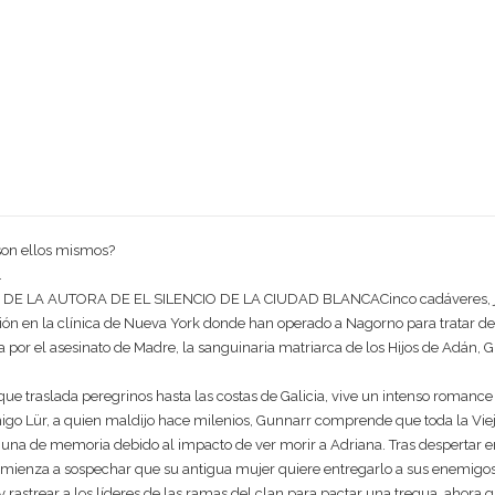
son ellos mismos?
.
 LA AUTORA DE EL SILENCIO DE LA CIUDAD BLANCACinco cadáveres, junt
ión en la clínica de Nueva York donde han operado a Nagorno para tratar de
 por el asesinato de Madre, la sanguinaria matriarca de los Hijos de Adán, 
o que traslada peregrinos hasta las costas de Galicia, vive un intenso roman
igo Lür, a quien maldijo hace milenios, Gunnarr comprende que toda la Vieja
aguna de memoria debido al impacto de ver morir a Adriana. Tras despertar 
omienza a sospechar que su antigua mujer quiere entregarlo a sus enemigos
o y rastrear a los líderes de las ramas del clan para pactar una tregua, ahor