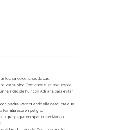
o a cinco conchas de cauri,
 salvar su vida. Temiendo que los cuerpos
Gunnarr decide huir con Adriana para evitar
ce con Madre. Pero cuando ella descubre que
 Familia está en peligro.
en la granja que compartió con Manon
.
a que Adana ha muerto. Confía en que los