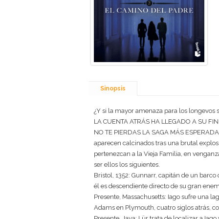
Sinopsis
¿Y si la mayor amenaza para los longevos 
LA CUENTA ATRÁS HA LLEGADO A SU FIN
NO TE PIERDAS LA SAGA MÁS ESPERADA DE
aparecen calcinados tras una brutal explos
pertenezcan a la Vieja Familia, en venganza
ser ellos los siguientes.
Bristol, 1352: Gunnarr, capitán de un barc
él es descendiente directo de su gran enem
Presente, Massachusetts: Iago sufre una l
Adams en Plymouth, cuatro siglos atrás, c
Presente, Java: Lür trata de localizar a Iag