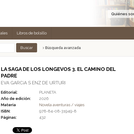
Quiénes s
cales
Libros de bolsillo
Búsqueda avanzada
LA SAGA DE LOS LONGEVOS 3. EL CAMINO DEL
PADRE
EVA GARC¡A S ENZ DE URTURI
Editorial:
PLANETA
Año de edición:
2026
Materia
Novela aventuras / viajes
ISBN:
978-84-08-31949-8
Páginas:
432