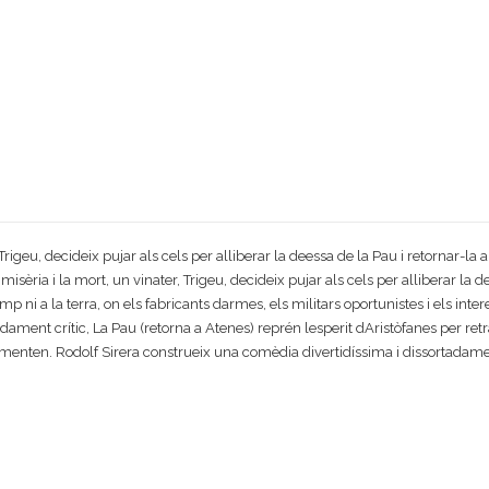
rigeu, decideix pujar als cels per alliberar la deessa de la Pau i retornar-l
isèria i la mort, un vinater, Trigeu, decideix pujar als cels per alliberar la d
mp ni a la terra, on els fabricants darmes, els militars oportunistes i els int
ament crític, La Pau (retorna a Atenes) reprén lesperit dAristòfanes per ret
menten. Rodolf Sirera construeix una comèdia divertidíssima i dissortadamen