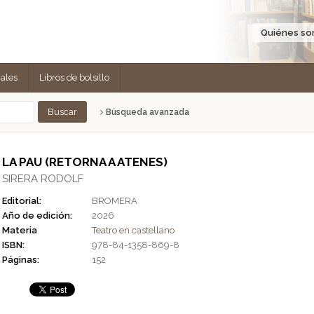
Quiénes s
cales
Libros de bolsillo
Búsqueda avanzada
LA PAU (RETORNA A ATENES)
SIRERA RODOLF
Editorial:
BROMERA
Año de edición:
2026
Materia
Teatro en castellano
ISBN:
978-84-1358-869-8
Páginas:
152