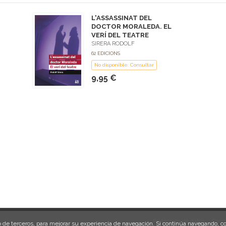
L'ASSASSINAT DEL
DOCTOR MORALEDA. EL
VERÍ DEL TEATRE
SIRERA RODOLF
62 EDICIONS
No disponible: Consultar
9,95 €
Protección de datos
Condi
omo de terceros, para mejorar su experiencia de navegación. Si continúa navegando,