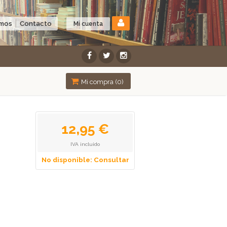
omos
Contacto
Mi cuenta
Mi compra (
0
)
12,95 €
IVA incluido
No disponible: Consultar