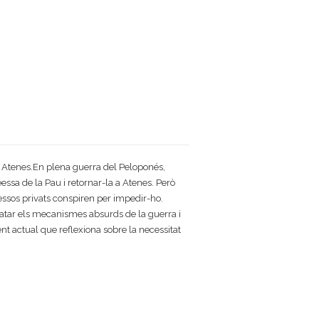
a a Atenes.En plena guerra del Peloponés,
eessa de la Pau i retornar-la a Atenes. Però
eressos privats conspiren per impedir-ho.
ratar els mecanismes absurds de la guerra i
t actual que reflexiona sobre la necessitat