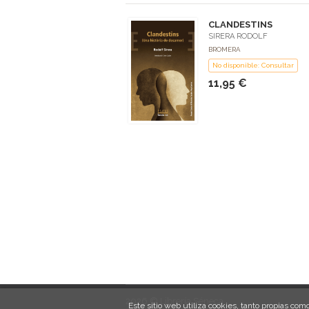
CLANDESTINS
SIRERA RODOLF
BROMERA
No disponible: Consultar
11,95 €
2026 © Librería Séneca
Este sitio web utiliza cookies, tanto propias c