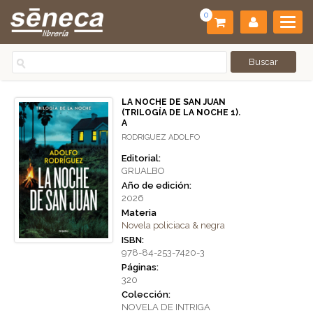
0
LA NOCHE DE SAN JUAN
(TRILOGÍA DE LA NOCHE 1).
A
RODRIGUEZ ADOLFO
Editorial:
GRIJALBO
Año de edición:
2026
Materia
Novela policiaca & negra
ISBN:
978-84-253-7420-3
Páginas:
320
Colección:
NOVELA DE INTRIGA