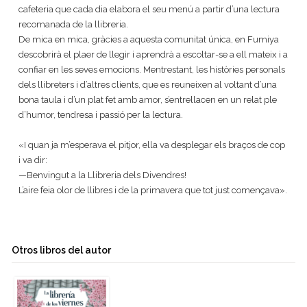
cafeteria que cada dia elabora el seu menú a partir d’una lectura
recomanada de la llibreria.
De mica en mica, gràcies a aquesta comunitat única, en Fumiya
descobrirà el plaer de llegir i aprendrà a escoltar-se a ell mateix i a
confiar en les seves emocions. Mentrestant, les històries personals
dels llibreters i d’altres clients, que es reuneixen al voltant d’una
bona taula i d’un plat fet amb amor, s’entrellacen en un relat ple
d’humor, tendresa i passió per la lectura.
«I quan ja m’esperava el pitjor, ella va desplegar els braços de cop
i va dir:
—Benvingut a la Llibreria dels Divendres!
L’aire feia olor de llibres i de la primavera que tot just començava».
Otros libros del autor