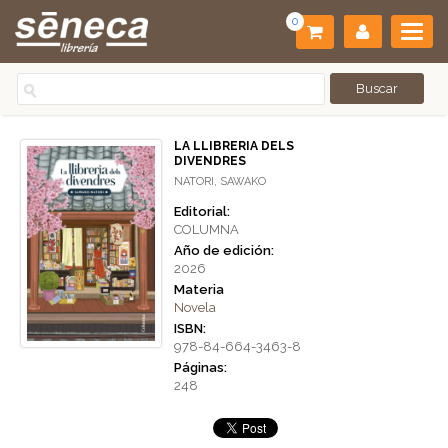
0
LA LLIBRERIA DELS
DIVENDRES
NATORI, SAWAKO
Editorial:
COLUMNA
Año de edición:
2026
Materia
Novela
ISBN:
978-84-664-3463-8
Páginas:
248