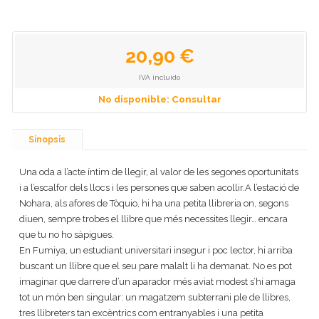
20,90 €
IVA incluido
No disponible: Consultar
Sinopsis
Una oda a l’acte íntim de llegir, al valor de les segones oportunitats
i a l’escalfor dels llocs i les persones que saben acollir.A l’estació de
Nohara, als afores de Tòquio, hi ha una petita llibreria on, segons
diuen, sempre trobes el llibre que més necessites llegir… encara
que tu no ho sàpigues.
En Fumiya, un estudiant universitari insegur i poc lector, hi arriba
buscant un llibre que el seu pare malalt li ha demanat. No es pot
imaginar que darrere d’un aparador més aviat modest s’hi amaga
tot un món ben singular: un magatzem subterrani ple de llibres,
tres llibreters tan excèntrics com entranyables i una petita