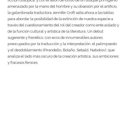
ficción distópica, y con el telón de fondo de un bosque primigenio
amenazado por la mano del hombre y su obsesión por el artificio,
la galardonada traductora Jennifer Croft salta ahora a las tablas
para abordar la posibilidad de la extinción de nuestra especie a
través del cuestionamiento del rol del creador como ente aislado y
de la función cultural y artística de la literatura. Un debut
sugerente y frenético, con ecos de innumerables autores
preocupados por la traducción y la interpretación, el palimpsesto
y el desdoblamiento (Pirandello, Bolaño, Sebald, Nabokov), que
analiza el lado más oscuro de la creación artística, sus ambiciones
y fracasos feroces.