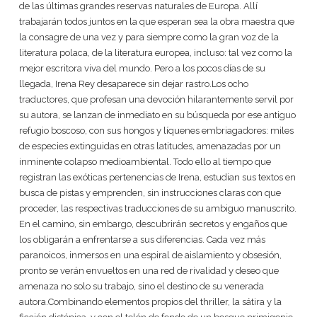
de las últimas grandes reservas naturales de Europa. Allí
trabajarán todos juntos en la que esperan sea la obra maestra que
la consagre de una vez y para siempre como la gran voz de la
literatura polaca, de la literatura europea, incluso: tal vez como la
mejor escritora viva del mundo. Pero a los pocos días de su
llegada, Irena Rey desaparece sin dejar rastro.Los ocho
traductores, que profesan una devoción hilarantemente servil por
su autora, se lanzan de inmediato en su búsqueda por ese antiguo
refugio boscoso, con sus hongos y líquenes embriagadores: miles
de especies extinguidas en otras latitudes, amenazadas por un
inminente colapso medioambiental. Todo ello al tiempo que
registran las exóticas pertenencias de Irena, estudian sus textos en
busca de pistas y emprenden, sin instrucciones claras con que
proceder, las respectivas traducciones de su ambiguo manuscrito.
En el camino, sin embargo, descubrirán secretos y engaños que
los obligarán a enfrentarse a sus diferencias. Cada vez más
paranoicos, inmersos en una espiral de aislamiento y obsesión,
pronto se verán envueltos en una red de rivalidad y deseo que
amenaza no solo su trabajo, sino el destino de su venerada
autora.Combinando elementos propios del thriller, la sátira y la