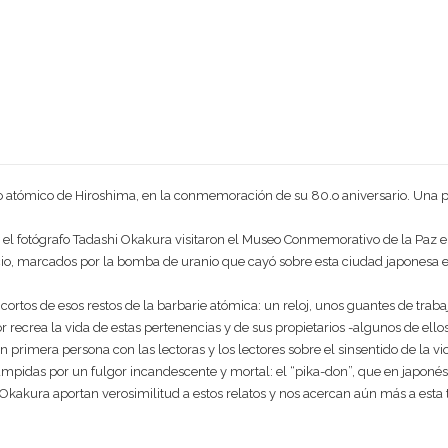
atómico de Hiroshima, en la conmemoración de su 80.o aniversario. Una pr
y el fotógrafo Tadashi Okakura visitaron el Museo Conmemorativo de la Paz e
io, marcados por la bomba de uranio que cayó sobre esta ciudad japonesa e
s cortos de esos restos de la barbarie atómica: un reloj, unos guantes de tra
or recrea la vida de estas pertenencias y de sus propietarios -algunos de ellos
en primera persona con las lectoras y los lectores sobre el sinsentido de la 
umpidas por un fulgor incandescente y mortal: el “pika-don”, que en japonés
hi Okakura aportan verosimilitud a estos relatos y nos acercan aún más a esta t