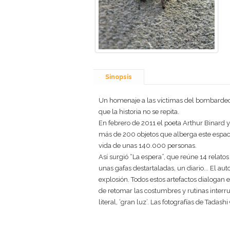
Sinopsis
Un homenaje a las víctimas del bombardeo 
que la historia no se repita.
En febrero de 2011 el poeta Arthur Binard 
más de 200 objetos que alberga este espac
vida de unas 140.000 personas.
Así surgió “La espera”, que reúne 14 relato
unas gafas destartaladas, un diario... El aut
explosión. Todos estos artefactos dialogan 
de retomar las costumbres y rutinas interr
literal, ‘gran luz’. Las fotografías de Tadas