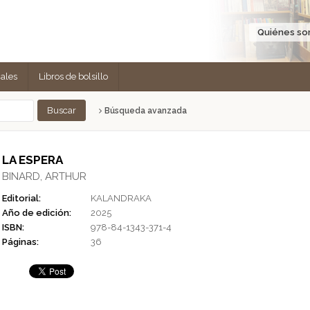
Quiénes s
cales
Libros de bolsillo
Búsqueda avanzada
LA ESPERA
BINARD, ARTHUR
Editorial:
KALANDRAKA
Año de edición:
2025
ISBN:
978-84-1343-371-4
Páginas:
36