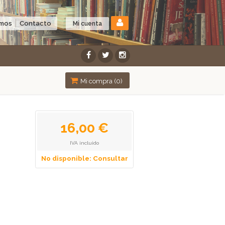
omos
Contacto
Mi cuenta
Mi compra (
0
)
16,00 €
IVA incluido
No disponible: Consultar