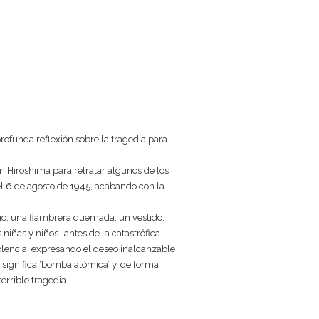
ofunda reflexión sobre la tragedia para
n Hiroshima para retratar algunos de los
l 6 de agosto de 1945, acabando con la
bajo, una fiambrera quemada, un vestido,
 niñas y niños- antes de la catastrófica
violencia, expresando el deseo inalcanzable
 significa ‘bomba atómica’ y, de forma
errible tragedia.