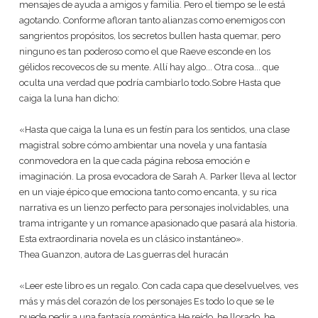
mensajes de ayuda a amigos y familia. Pero el tiempo se le está
agotando. Conforme afloran tanto alianzas como enemigos con
sangrientos propósitos, los secretos bullen hasta quemar, pero
ninguno es tan poderoso como el que Raeve esconde en los
gélidos recovecos de su mente. Allí hay algo... Otra cosa... que
oculta una verdad que podría cambiarlo todo.Sobre Hasta que
caiga la luna han dicho:
«Hasta que caiga la luna es un festín para los sentidos, una clase
magistral sobre cómo ambientar una novela y una fantasía
conmovedora en la que cada página rebosa emoción e
imaginación. La prosa evocadora de Sarah A. Parker lleva al lector
en un viaje épico que emociona tanto como encanta, y su rica
narrativa es un lienzo perfecto para personajes inolvidables, una
trama intrigante y un romance apasionado que pasará ala historia.
Esta extraordinaria novela es un clásico instantáneo».
Thea Guanzon, autora de Las guerras del huracán
«Leer este libro es un regalo. Con cada capa que deselvuelves, ves
más y más del corazón de los personajes Es todo lo que se le
puede pedir a una fantasía romántica He reído, he llorado, he