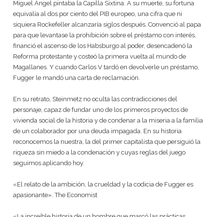
Miguel Ángel pintaba la Capilla Sixtina. A su muerte, su fortuna
equivalía al dos por ciento del PIB europeo, una cifra que ni
siquiera Rockefeller alcanzaría siglos después. Convenció al papa
para que levantase la prohibición sobre el préstamo con interés,
financió el ascenso de los Habsburgo al poder, desencadenó la
Reforma protestante y costeó la primera vuelta al mundo de
Magallanes. Y cuando Carlos V tardó en devolverle un préstamo,
Fugger le mandó una carta de reclamación.
En su retrato, Steinmetz no oculta las contradicciones del
personaje, capaz de fundar uno de los primeros proyectos de
vivienda social de la historia y de condenar a la miseria a la familia
de un colaborador por una deuda impagada. En su historia
reconocemos la nuestra, la del primer capitalista que persiguió la
riqueza sin miedo a la condenación y cuyas reglas del juego
seguimos aplicando hoy.
«El relato de la ambición, la crueldad y la codicia de Fugger es
apasionante». The Economist
«La increíble historia de un hombre que marcó las prácticas