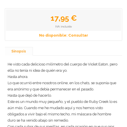
17,95 €
IVA incluido
No disponible: Consultar
Sinopsis
He visto cada delicioso milímetro del cuerpo de Violet Eaton, pero
ella no tenía ni idea de quién era yo.
Hasta ahora.
Lo que ocurrió entre nosotros online, en los chats, se suponía que
era anónimo y que debía permanecer en el pasado.
Hasta que dejó de hacerlo.
Este es un mundo muy pequeño, y el pueblo de Ruby Creek lo es
aún más. Cuando me he mudado aquí y nos hemos visto
obligados a vivir bajo el mismo techo, mi máscara de hombre
duro se ha venido abajo sin remedio.
Con cada rubor de sus mejillas, en cada ocasión en que sus ojos