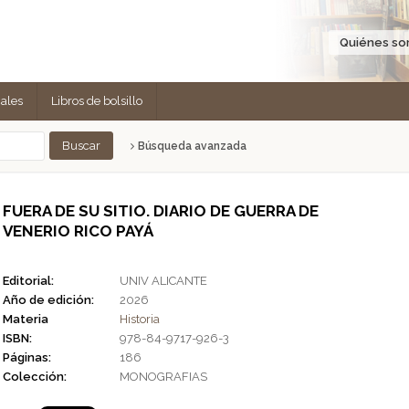
Quiénes s
cales
Libros de bolsillo
Búsqueda avanzada
FUERA DE SU SITIO. DIARIO DE GUERRA DE
VENERIO RICO PAYÁ
Editorial:
UNIV ALICANTE
Año de edición:
2026
Materia
Historia
ISBN:
978-84-9717-926-3
Páginas:
186
Colección:
MONOGRAFIAS