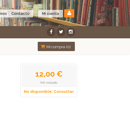
omos
Contacto
Mi cuenta
Mi compra (
0
)
12,00 €
IVA incluido
No disponible: Consultar