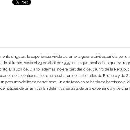
ento singular: la experiencia vivida durante la guerra civil española por u
dado al frente, hasta el 23 de abril de 1939, en la que, acabada la guerra, reg
crito. El autor del Diario, además, no era partidario del triunfo de la Repúbl
cados de la contienda: los que resultaron de las batallas de Brunete y de Gu
 presunto delito de derrotismo. En este texto no se habla de heroísmo ni de 
noticias de la familia? En definitiva, se trata de una experiencia y de una h