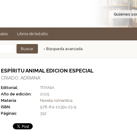
Quiénes s
cales
Libros de bolsillo
Búsqueda avanzada
ESPÍRITU ANIMAL EDICION ESPECIAL
CRIADO, ADRIANA
Editorial:
TITANIA
Año de edición:
2025
Materia
Novela romantica
ISBN:
978-84-10391-23-9
Páginas:
352