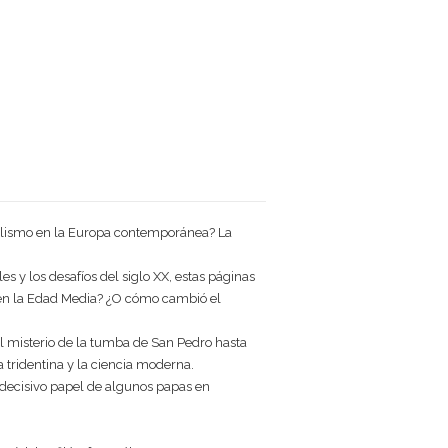
calismo en la Europa contemporánea? La
s y los desafíos del siglo XX, estas páginas
s en la Edad Media? ¿O cómo cambió el
 el misterio de la tumba de San Pedro hasta
a tridentina y la ciencia moderna.
l decisivo papel de algunos papas en