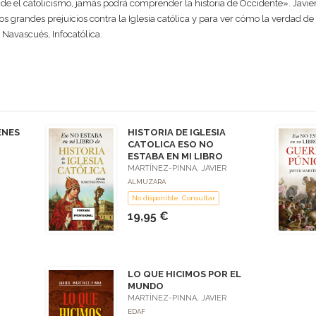
de el catolicismo, jamás podrá comprender la historia de Occidente». Javier 
s grandes prejuicios contra la Iglesia católica y para ver cómo la verdad de 
r Navascués, Infocatólica.
ENES
HISTORIA DE IGLESIA
CATOLICA ESO NO
ESTABA EN MI LIBRO
MARTÍNEZ-PINNA, JAVIER
ALMUZARA
No disponible: Consultar
19,95 €
LO QUE HICIMOS POR EL
MUNDO
MARTÍNEZ-PINNA, JAVIER
EDAF