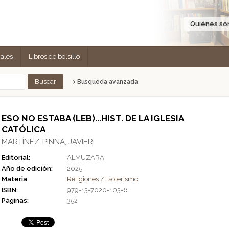
Quiénes s
cales
Libros de bolsillo
Búsqueda avanzada
ESO NO ESTABA (LEB)...HIST. DE LA IGLESIA
CATÓLICA
MARTÍNEZ-PINNA, JAVIER
Editorial:
ALMUZARA
Año de edición:
2025
Materia
Religiones /Esoterismo
ISBN:
979-13-7020-103-6
Páginas:
352