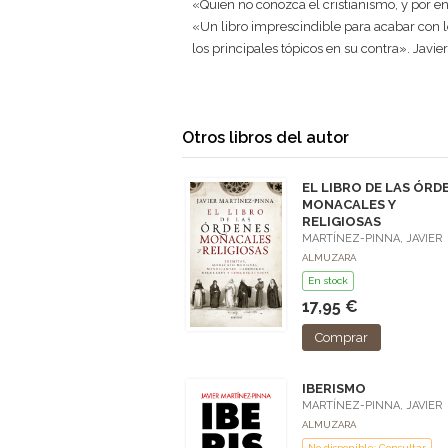
«Quien no conozca el cristianismo, y por en
«Un libro imprescindible para acabar con lo
los principales tópicos en su contra». Javie
Otros libros del autor
EL LIBRO DE LAS ÓRD
MONACALES Y
RELIGIOSAS
MARTÍNEZ-PINNA, JAVIER
ALMUZARA
En stock
17,95 €
Comprar
IBERISMO
MARTÍNEZ-PINNA, JAVIER
ALMUZARA
No disponible: Consultar