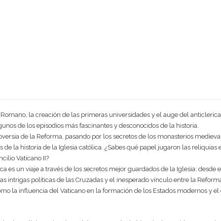
 Romano, la creación de las primeras universidades y el auge del anticleri
lgunos de los episodios más fascinantes y desconocidos de la historia.
oversia de la Reforma, pasando por los secretos de los monasterios medievale
e la historia de la Iglesia católica. ¿Sabes qué papel jugaron las reliquia
cilio Vaticano II?
lica es un viaje a través de los secretos mejor guardados de la Iglesia: desde
 las intrigas políticas de las Cruzadas y el inesperado vínculo entre la Reform
como la influencia del Vaticano en la formación de los Estados modernos y e