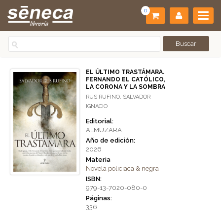
0
EL ÚLTIMO TRASTÁMARA.
FERNANDO EL CATÓLICO,
LA CORONA Y LA SOMBRA
RUS RUFINO, SALVADOR
IGNACIO
Editorial:
ALMUZARA
Año de edición:
2026
Materia
Novela policiaca & negra
ISBN:
979-13-7020-080-0
Páginas:
336