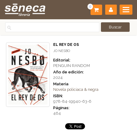
0
EL REY DE OS
JO NESBO
Editorial:
PENGUIN RANDOM
Año de edición:
2024
Materia
Novela policiaca & negra
ISBN:
978-84-19940-63-6
Páginas:
464