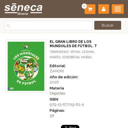
0
EL GRAN LIBRO DE LOS
MUNDIALES DE FÚTBOL. T
TARANENKO, IRYNA; LESHAK,
MARTA; VOROBIOVA, MARIIA
Editorial:
ZAHORI
Año de edición:
2026
Materia
Deportes
ISBN:
979-13-87709-62-4
Páginas:
56