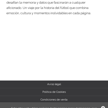
desafían la memoria y datos que fascinarán a cualquier
aficionado. Un viaje por la historia del fútbol que combina
emoción, cultura y momentos inolvidables en cada página.
Aviso legal
Política de Cookies
Condiciones de venta
Protección de datos