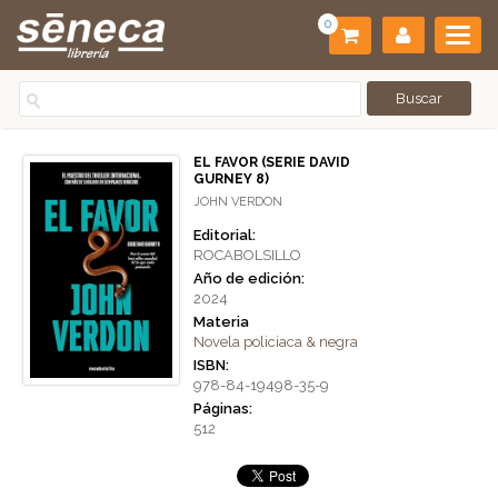
0
EL FAVOR (SERIE DAVID
GURNEY 8)
JOHN VERDON
Editorial:
ROCABOLSILLO
Año de edición:
2024
Materia
Novela policiaca & negra
ISBN:
978-84-19498-35-9
Páginas:
512