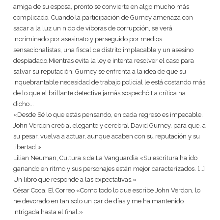
amiga de su esposa, pronto se convierte en algo mucho más
complicado. Cuando la participación de Gurney amenaza con
sacar a la luz un nido de víboras de corrupción, se verá
incriminado por asesinato y perseguido por medios
sensacionalistas, una fiscal de distrito implacable y un asesino
despiadado.Mientras evita la ley e intenta resolver el caso para
salvar su reputación, Gurney se enfrenta a la idea de que su
inquebrantable necesidad de trabajo policial le está costando más
de lo que el brillante detective jamás sospechó.La crítica ha
dicho...
«Desde Sé lo que estás pensando, en cada regreso es impecable.
John Verdon creó al elegante y cerebral David Gurney, para que, a
su pesar, vuelva a actuar, aunque acaben con su reputación y su
libertad.»
Lilian Neuman, Cultura s de La Vanguardia «Su escritura ha ido
ganando en ritmo y sus personajes están mejor caracterizados. [...]
Un libro que responde a las expectativas.»
César Coca, El Correo «Como todo lo que escribe John Verdon, lo
he devorado en tan solo un par de días y me ha mantenido
intrigada hasta el final.»