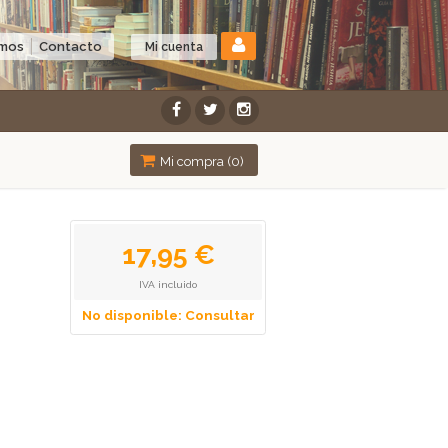
omos
Contacto
Mi cuenta
Mi compra (
0
)
17,95 €
IVA incluido
No disponible: Consultar