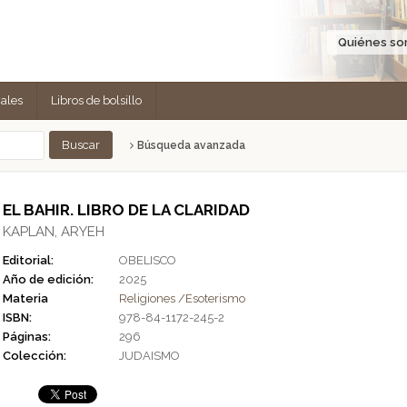
Quiénes s
cales
Libros de bolsillo
Búsqueda avanzada
EL BAHIR. LIBRO DE LA CLARIDAD
KAPLAN, ARYEH
Editorial:
OBELISCO
Año de edición:
2025
Materia
Religiones /Esoterismo
ISBN:
978-84-1172-245-2
Páginas:
296
Colección:
JUDAISMO