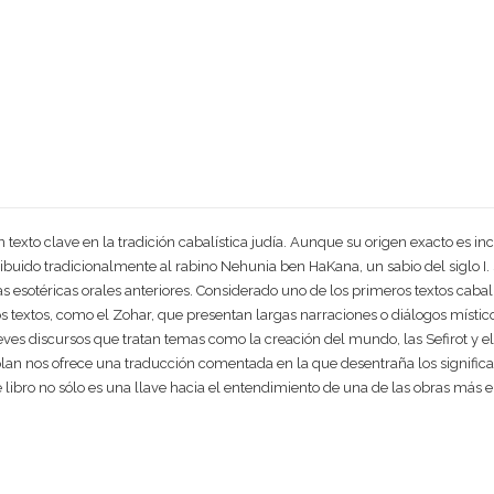
n texto clave en la tradición cabalística judía. Aunque su origen exacto es inc
 atribuido tradicionalmente al rabino Nehunia ben HaKana, un sabio del siglo 
 esotéricas orales anteriores. Considerado uno de los primeros textos cabal
ros textos, como el Zohar, que presentan largas narraciones o diálogos místic
es discursos que tratan temas como la creación del mundo, las Sefirot y el 
plan nos ofrece una traducción comentada en la que desentraña los significa
libro no sólo es una llave hacia el entendimiento de una de las obras más en