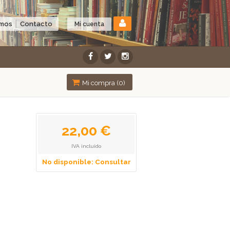
omos
Contacto
Mi cuenta
Mi compra (
0
)
22,00 €
IVA incluido
No disponible: Consultar