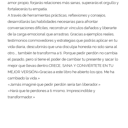
amor propio, forjarás relaciones más sanas, superarás el orgullo y
fortalecerás tu empatía.
A través de herramientas prácticas, reflexiones y consejos,
desarrollarás las habilidades necesarias para afrontar
conversaciones difíciles, reconstruir vínculos dañados y liberarte
de la carga emocional que arrastras. Gracias a ejemplos reales,
testimonios conmovedores y estrategias que podrás aplicar en tu
vida diaria, descubrirás que una disculpa honesta no solo sana al
otro…, también te transforma a ti. Porque pedir perdón no cambia
el pasado, pero sí tiene el poder de cambiar tu presente y sacar lo
mejor que llevas dentro.CRECE, SANA Y CONVIÉRTETE EN TU
MEJOR VERSIÓN«Gracias a este libro he abierto los ojos. Me ha
cambiado la vida.»
«Jamás imaginé que pedir perdón sería tan liberador.»
«Hará que te perdones a ti mismo. Imprescindible y
transformador.»