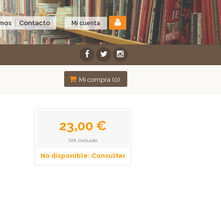
omos
Contacto
Mi cuenta
Mi compra (
0
)
23,00 €
IVA incluido
No disponible: Consultar