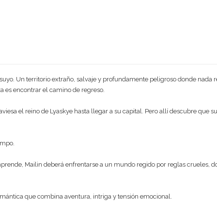
uyo. Un territorio extraño, salvaje y profundamente peligroso donde nada resu
za es encontrar el camino de regreso.
iesa el reino de Lyaskye hasta llegar a su capital. Pero allí descubre que su
empo.
ende, Mailin deberá enfrentarse a un mundo regido por reglas crueles, don
mántica que combina aventura, intriga y tensión emocional.