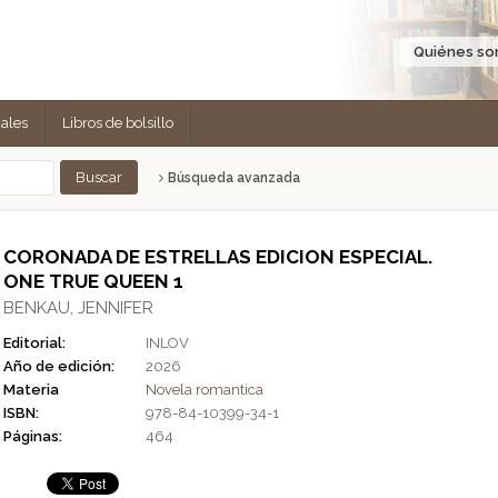
Quiénes s
cales
Libros de bolsillo
Búsqueda avanzada
CORONADA DE ESTRELLAS EDICION ESPECIAL.
ONE TRUE QUEEN 1
BENKAU, JENNIFER
Editorial:
INLOV
Año de edición:
2026
Materia
Novela romantica
ISBN:
978-84-10399-34-1
Páginas:
464