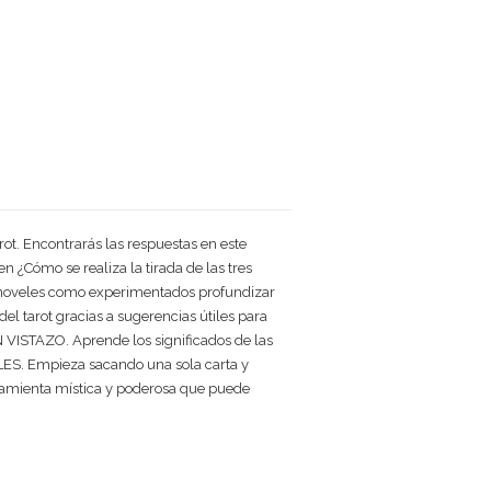
rot. Encontrarás las respuestas en este
n ¿Cómo se realiza la tirada de las tres
to noveles como experimentados profundizar
el tarot gracias a sugerencias útiles para
 VISTAZO. Aprende los significados de las
ILES. Empieza sacando una sola carta y
erramienta mística y poderosa que puede