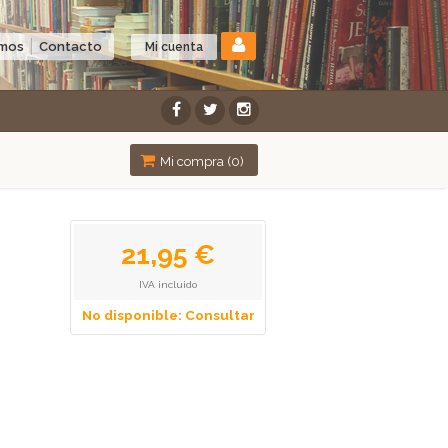
omos
Contacto
Mi cuenta
Mi compra (
0
)
21,95 €
IVA incluido
No disponible: Consultar