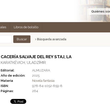
Quiénes s
cales
Libros de bolsillo
Búsqueda avanzada
CACERÍA SALVAJE DEL REY STAJ, LA
KARATKÉVICH, ULADZÍMIR
Editorial:
ALMUZARA
Año de edición:
2025
Materia
Novela fantasia
ISBN:
978-84-1052-859-8
Páginas:
264