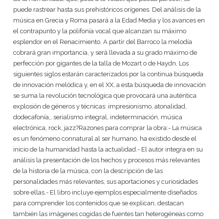
puede rastrear hasta sus prehistóricos orígenes. Del análisis de la
música en Grecia y Roma pasará a la Edad Media y los avances en
el contrapunto y la polifonía vocal que alcanzan su máximo
esplendor en el Renacimiento. A partir del Barroco la melodía
cobrará gran importancia, y será llevada a su grado máximo de
perfección por gigantes de la talla de Mozart o de Haydn, Los
siguientes siglos estarán caracterizados por la continua búsqueda
de innovación melódica y, en el XX, a esta búsqueda de innovación
se suma la revolución tecnológica que provocará una auténtica
explosión de géneros y técnicas: impresionismo, atonalidad,
dodecafonía,, serialismo integral, indeterminación, música
electrónica, rock, jazz?Razones para comprar la obra:- La música
es un fenómeno connatural al ser humano, ha existido desde el
inicio de la humanidad hasta la actualidad.- El autor integra en su
análisis la presentación de los hechos y procesos más relevantes
de la historia de la música, con la descripción de las
personalidades más relevantes, sus aportaciones y curiosidades
sobre ellas.- El libro incluye ejemplos especialmente diseñados
para comprender los contenidos que se explican, destacan
también las imágenes cogidas de fuentes tan heterogéneas como