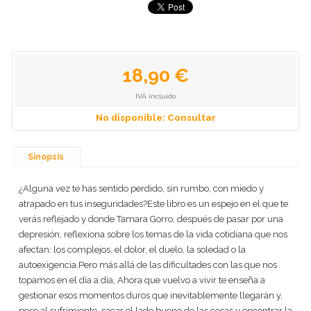
18,90 €
IVA incluido
No disponible: Consultar
Sinopsis
¿Alguna vez te has sentido perdido, sin rumbo, con miedo y
atrapado en tus inseguridades?Este libro es un espejo en el que te
verás reflejado y donde Tamara Gorro, después de pasar por una
depresión, reflexiona sobre los temas de la vida cotidiana que nos
afectan: los complejos, el dolor, el duelo, la soledad o la
autoexigencia.Pero más allá de las dificultades con las que nos
topamos en el día a día, Ahora que vuelvo a vivir te enseña a
gestionar esos momentos duros que inevitablemente llegarán y,
pese al sufrimiento, sacar el lado bueno de las cosas y encontrar la