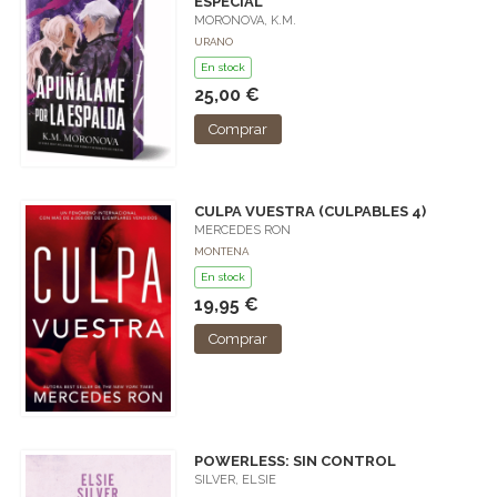
ESPECIAL
MORONOVA, K.M.
URANO
En stock
25,00 €
Comprar
CULPA VUESTRA (CULPABLES 4)
MERCEDES RON
MONTENA
En stock
19,95 €
Comprar
POWERLESS: SIN CONTROL
SILVER, ELSIE