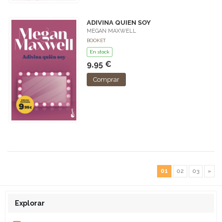
ADIVINA QUIEN SOY
MEGAN MAXWELL
BOOKET
En stock
9,95 €
Comprar
01
02
03
»
Explorar