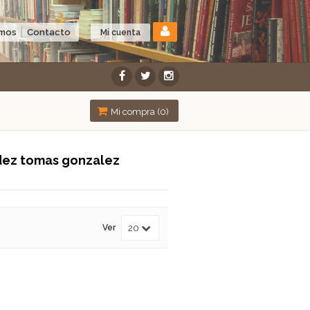
omos
Contacto
Mi cuenta
Mi compra (
0
)
dez tomas gonzalez
Ver